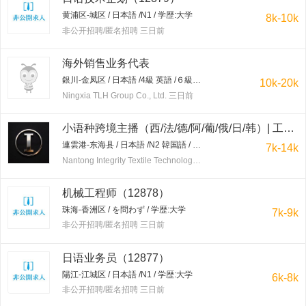
黄浦区-城区 / 日本語 /N1 / 学歴:大学
8k-10k
非公开招聘/匿名招聘 三日前
海外销售业务代表
銀川-金凤区 / 日本語 /4級 英語 /６級 日本語を優先 / 学歴:大学
10k-20k
Ningxia TLH Group Co., Ltd. 三日前
小语种跨境主播（西/法/德/阿/葡/俄/日/韩）| 工作地点：连云港东海水晶城 | 保底7-20K+提成+免费培训
連雲港-东海县 / 日本語 /N2 韓国語 / 学歴:を問わず
7k-14k
Nantong Integrity Textile Technology Co.,Ltd 三日前
机械工程师（12878）
珠海-香洲区 / を問わず / 学歴:大学
7k-9k
非公开招聘/匿名招聘 三日前
日语业务员（12877）
陽江-江城区 / 日本語 /N1 / 学歴:大学
6k-8k
非公开招聘/匿名招聘 三日前