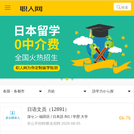



検索



各国・各都市
月給
語学力から探
日语文员（12891）
深セン-福田区 / 日本語 /N1 / 学歴:大学
6k-7k
非公开招聘/匿名招聘 2026-08-05