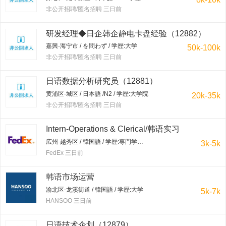
非公开招聘/匿名招聘 三日前
研发经理◆日企韩企静电卡盘经验（12882）
嘉興-海宁市 / を問わず / 学歴:大学
50k-100k
非公开招聘/匿名招聘 三日前
日语数据分析研究员（12881）
黄浦区-城区 / 日本語 /N2 / 学歴:大学院
20k-35k
非公开招聘/匿名招聘 三日前
Intern-Operations & Clerical/韩语实习
広州-越秀区 / 韓国語 / 学歴:専門学校・短大
3k-5k
FedEx 三日前
韩语市场运营
渝北区-龙溪街道 / 韓国語 / 学歴:大学
5k-7k
HANSOO 三日前
日语技术企划（12879）