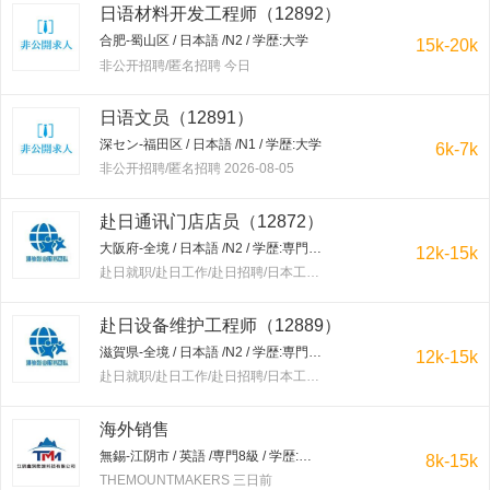
日语材料开发工程师（12892）
合肥-蜀山区 / 日本語 /N2 / 学歴:大学
15k-20k
非公开招聘/匿名招聘 今日
日语文员（12891）
深セン-福田区 / 日本語 /N1 / 学歴:大学
6k-7k
非公开招聘/匿名招聘 2026-08-05
赴日通讯门店店员（12872）
大阪府-全境 / 日本語 /N2 / 学歴:専門学校・短大
12k-15k
赴日就职/赴日工作/赴日招聘/日本工作/赴韩就职/赴韩工作/赴韩招聘/韩国工作/出国工作 三日前
赴日设备维护工程师（12889）
滋賀県-全境 / 日本語 /N2 / 学歴:専門学校・短大
12k-15k
赴日就职/赴日工作/赴日招聘/日本工作/赴韩就职/赴韩工作/赴韩招聘/韩国工作/出国工作 三日前
海外销售
無錫-江阴市 / 英語 /専門8級 / 学歴:大学
8k-15k
THEMOUNTMAKERS 三日前