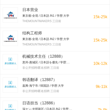
日本营业
東京都-全境 / 日本語 /N1 / 学歴:大学
15k-25k
THEMOUNTMAKERS 三日前
结构工程师
東京都-全境 / 日本語 /N2 / 学歴:大学
15k-25k
THEMOUNTMAKERS 三日前
机械技术主任（12888）
恵州-惠城区 / 日本語を優先 / 学歴:大学
10k-12k
非公开招聘/匿名招聘 三日前
韩语翻译（12887）
嘉興-海宁市 / 韓国語 / 学歴:大学
9k-11k
非公开招聘/匿名招聘 三日前
日语担当（12886）
深セン-光明新区 / 日本語 /N2 / 学歴:専門学校・短大
7k-9k