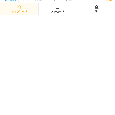
非公开招聘/匿名招聘 三日前



トップページ
メッセージ
私
日语翻译（12885）
深セン-南山区 / 日本語 /N1 / 学歴:専門学校・短大
8k-11k
非公开招聘/匿名招聘 三日前
日语采购（兼）总务（12883）
深セン-龙华新区 / 日本語 /N1 / 学歴:大学
8k-10k
非公开招聘/匿名招聘 三日前
研发经理◆日企韩企静电卡盘经验（12882）
嘉興-海宁市 / を問わず / 学歴:大学
50k-100k
非公开招聘/匿名招聘 三日前
日语数据分析研究员（12881）
黄浦区-城区 / 日本語 /N2 / 学歴:大学院
20k-35k
非公开招聘/匿名招聘 三日前
Intern-Operations & Clerical/韩语实习