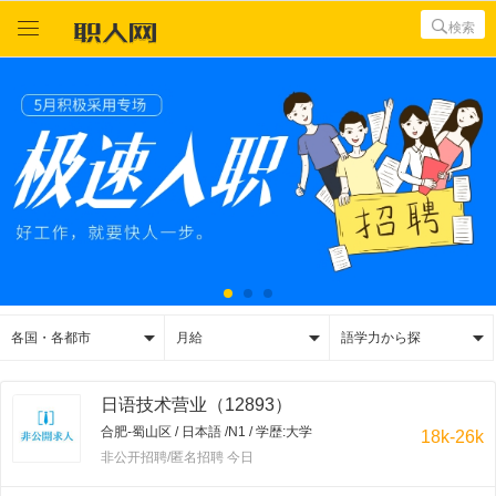



検索



各国・各都市
月給
語学力から探
日语技术营业（12893）
合肥-蜀山区 / 日本語 /N1 / 学歴:大学
18k-26k
非公开招聘/匿名招聘 今日