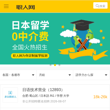



検索



各国・各都市
月給
語学力から探
日语技术营业（12893）
合肥-蜀山区 / 日本語 /N1 / 学歴:大学
18k-26k
非公开招聘/匿名招聘 2026-08-07