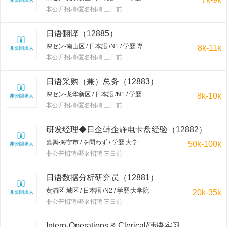
非公开招聘/匿名招聘 三日前
日语翻译（12885）
深セン-南山区 / 日本語 /N1 / 学歴:専門学校・短大
8k-11k
非公开招聘/匿名招聘 三日前
日语采购（兼）总务（12883）
深セン-龙华新区 / 日本語 /N1 / 学歴:大学
8k-10k
非公开招聘/匿名招聘 三日前
研发经理◆日企韩企静电卡盘经验（12882）
嘉興-海宁市 / を問わず / 学歴:大学
50k-100k
非公开招聘/匿名招聘 三日前
日语数据分析研究员（12881）
黄浦区-城区 / 日本語 /N2 / 学歴:大学院
20k-35k
非公开招聘/匿名招聘 三日前
Intern-Operations & Clerical/韩语实习