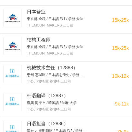
日本营业
東京都-全境 / 日本語 /N1 / 学歴:大学
15k-25k
THEMOUNTMAKERS 三日前
结构工程师
東京都-全境 / 日本語 /N2 / 学歴:大学
15k-25k
THEMOUNTMAKERS 三日前
机械技术主任（12888）
恵州-惠城区 / 日本語を優先 / 学歴:大学
10k-12k
非公开招聘/匿名招聘 三日前
韩语翻译（12887）
嘉興-海宁市 / 韓国語 / 学歴:大学
9k-11k
非公开招聘/匿名招聘 三日前
日语担当（12886）
深セン-光明新区 / 日本語 /N2 / 学歴:専門学校・短大
7k-9k