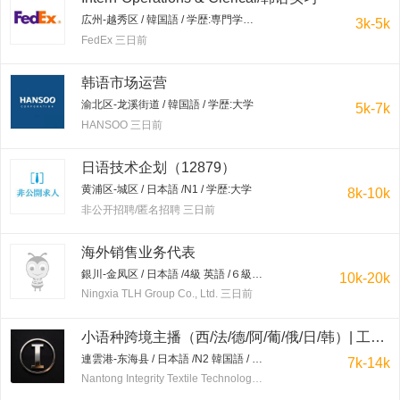
広州-越秀区 / 韓国語 / 学歴:専門学校・短大
3k-5k
FedEx 三日前
韩语市场运营
渝北区-龙溪街道 / 韓国語 / 学歴:大学
5k-7k
HANSOO 三日前
日语技术企划（12879）
黄浦区-城区 / 日本語 /N1 / 学歴:大学
8k-10k
非公开招聘/匿名招聘 三日前
海外销售业务代表
銀川-金凤区 / 日本語 /4級 英語 /６級 日本語を優先 / 学歴:大学
10k-20k
Ningxia TLH Group Co., Ltd. 三日前
小语种跨境主播（西/法/德/阿/葡/俄/日/韩）| 工作地点：连云港东海水晶城 | 保底7-20K+提成+免费培训
連雲港-东海县 / 日本語 /N2 韓国語 / 学歴:を問わず
7k-14k
Nantong Integrity Textile Technology Co.,Ltd 三日前