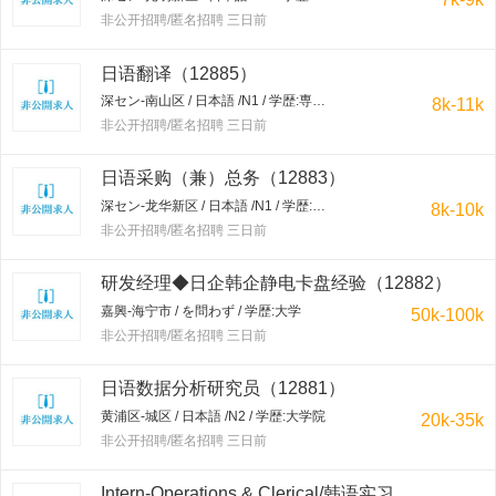
非公开招聘/匿名招聘 三日前
日语翻译（12885）
深セン-南山区 / 日本語 /N1 / 学歴:専門学校・短大
8k-11k
非公开招聘/匿名招聘 三日前
日语采购（兼）总务（12883）
深セン-龙华新区 / 日本語 /N1 / 学歴:大学
8k-10k
非公开招聘/匿名招聘 三日前
研发经理◆日企韩企静电卡盘经验（12882）
嘉興-海宁市 / を問わず / 学歴:大学
50k-100k
非公开招聘/匿名招聘 三日前
日语数据分析研究员（12881）
黄浦区-城区 / 日本語 /N2 / 学歴:大学院
20k-35k
非公开招聘/匿名招聘 三日前
Intern-Operations & Clerical/韩语实习