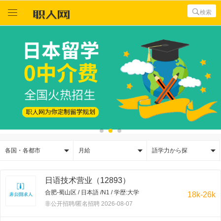



検索



各国・各都市
月給
語学力から探
日语技术营业（12893）
合肥-蜀山区 / 日本語 /N1 / 学歴:大学
18k-26k
非公开招聘/匿名招聘 2026-08-07