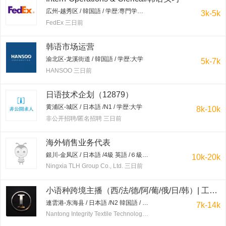
広州-越秀区 / 韓国語 / 学歴:専門学校・短大
3k-5k
FedEx 三日前
韩语市场运营
渝北区-龙溪街道 / 韓国語 / 学歴:大学
5k-7k
HANSOO 三日前
日语技术企划（12879）
黄浦区-城区 / 日本語 /N1 / 学歴:大学
8k-10k
非公开招聘/匿名招聘 三日前
海外销售业务代表
銀川-金凤区 / 日本語 /4級 英語 /６級 日本語を優先 / 学歴:大学
10k-20k
Ningxia TLH Group Co., Ltd. 三日前
小语种跨境主播（西/法/德/阿/葡/俄/日/韩）| 工作地点：连云港东海水晶城 | 保底7-20K+提成+免费培训
連雲港-东海县 / 日本語 /N2 韓国語 / 学歴:を問わず
7k-14k
Nantong Integrity Textile Technology Co.,Ltd 三日前