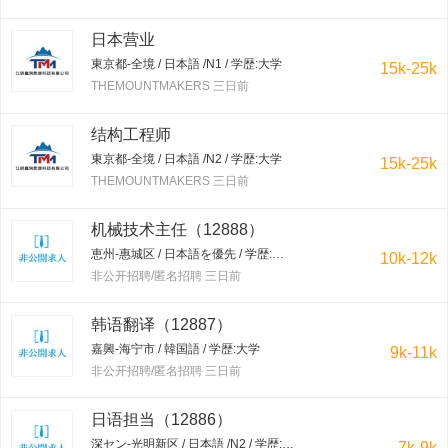
日本营业
東京都-全境 / 日本語 /N1 / 学歴:大学
15k-25k
THEMOUNTMAKERS 三日前
结构工程师
東京都-全境 / 日本語 /N2 / 学歴:大学
15k-25k
THEMOUNTMAKERS 三日前
机械技术主任（12888）
恵州-惠城区 / 日本語を優先 / 学歴:大学
10k-12k
非公开招聘/匿名招聘 三日前
韩语翻译（12887）
嘉興-海宁市 / 韓国語 / 学歴:大学
9k-11k
非公开招聘/匿名招聘 三日前
日语担当（12886）
深セン-光明新区 / 日本語 /N2 / 学歴:専門学校・短大
7k-9k