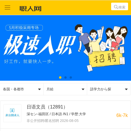



検索



各国・各都市
月給
語学力から探
日语文员（12891）
深セン-福田区 / 日本語 /N1 / 学歴:大学
6k-7k
非公开招聘/匿名招聘 2026-08-05