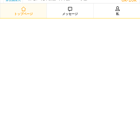
非公开招聘/匿名招聘 三日前



トップページ
メッセージ
私
研发经理◆日企韩企静电卡盘经验（12882）
嘉興-海宁市 / を問わず / 学歴:大学
50k-100k
非公开招聘/匿名招聘 三日前
日语数据分析研究员（12881）
黄浦区-城区 / 日本語 /N2 / 学歴:大学院
20k-35k
非公开招聘/匿名招聘 三日前
Intern-Operations & Clerical/韩语实习
広州-越秀区 / 韓国語 / 学歴:専門学校・短大
3k-5k
FedEx 三日前
韩语市场运营
渝北区-龙溪街道 / 韓国語 / 学歴:大学
5k-7k
HANSOO 三日前
日语技术企划（12879）