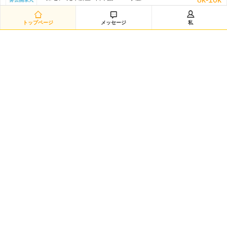
非公开招聘/匿名招聘 三日前



トップページ
メッセージ
私
研发经理◆日企韩企静电卡盘经验（12882）
嘉興-海宁市 / を問わず / 学歴:大学
50k-100k
非公开招聘/匿名招聘 三日前
日语数据分析研究员（12881）
黄浦区-城区 / 日本語 /N2 / 学歴:大学院
20k-35k
非公开招聘/匿名招聘 三日前
Intern-Operations & Clerical/韩语实习
広州-越秀区 / 韓国語 / 学歴:専門学校・短大
3k-5k
FedEx 三日前
韩语市场运营
渝北区-龙溪街道 / 韓国語 / 学歴:大学
5k-7k
HANSOO 三日前
日语技术企划（12879）