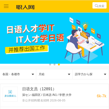



検索



各国・各都市
月給
語学力から探
日语文员（12891）
深セン-福田区 / 日本語 /N1 / 学歴:大学
6k-7k
非公开招聘/匿名招聘 2026-08-05