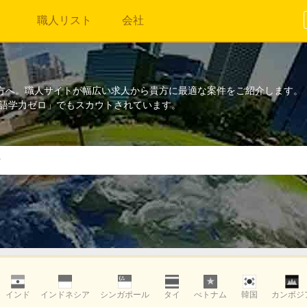
職人リスト
会社
方へ。職人サイトが幅広い求人から貴方に最適な案件をご紹介します。
「語学力ゼロ」でもスカウトされています。
インド
インドネシア
シンガポール
タイ
べトナム
韓国
カンボジ