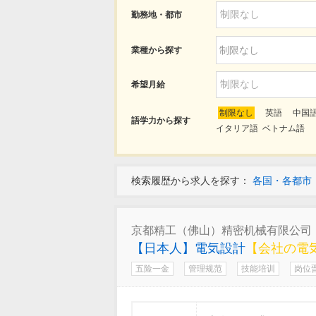
制限なし
勤務地・都市
業種から探す
制限なし
制限なし
希望月給
制限なし
英語
中国
語学力から探す
イタリア語
ベトナム語
検索履歴から求人を探す：
各国・各都市
京都精工（佛山）精密机械有限公司
【日本人】電気設計
【会社の電
五险一金
管理规范
技能培训
岗位