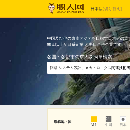
日本語
[切り替え]
中国及び他の東南アジアを目指す日本人の貴
90％以上が日系企業 と中日合併企業です。
各国・各都市
の求人を簡単検索
勤務地・国
ALL
中国
日本