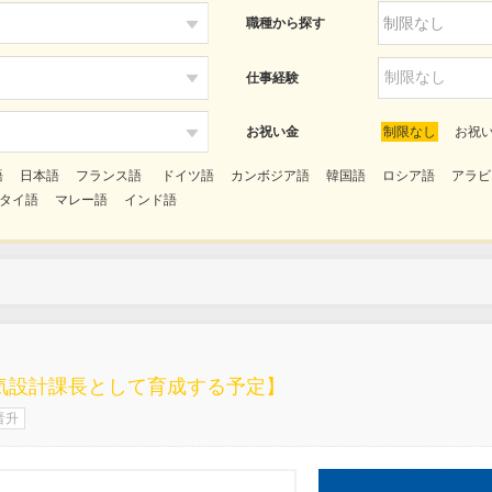
職種から探す
制限なし

制限なし

仕事経験
お祝い金
制限なし
お祝

語
日本語
フランス語
ドイツ語
カンボジア語
韓国語
ロシア語
アラビ
タイ語
マレー語
インド語
気設計課長として育成する予定】
晋升