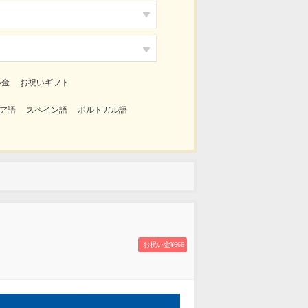


い金
お祝いギフト
ア語
スペイン語
ポルトガル語
お祝い金¥666