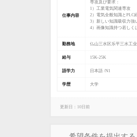
専攻及び要求：
1）工業電気関連専攻
2）電気全般知識とPLC
仕事内容
3）新しい知識吸収力強
4）画像知識持つ若しく
給与：12-20K手取り
勤務地
仏山三水区乐平三水工业
待遇福祉：
給与
15K-25K
1）従業ビザ；
2）外国人海外保険；
語学力
日本語 /N1
3）年一回の帰国休暇
学歴
大学
更新日：10日前