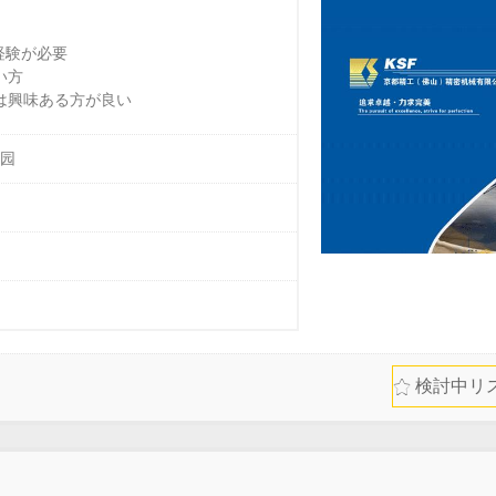
経験が必要
い方
は興味ある方が良い
园
（航空券会社負担）。

検討中リ