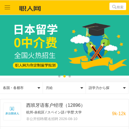



検索



各国・各都市
月給
語学力から探
西班牙语客户经理（12896）
杭州-余杭区 / スペイン語 / 学歴:大学
9k-12k
非公开招聘/匿名招聘 2026-08-10