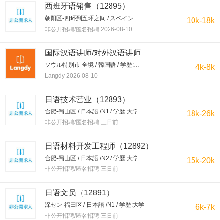
西班牙语销售（12895）
朝阳区-四环到五环之间 / スペイン語 英語 /４級 / 学歴:大学
10k-18k
非公开招聘/匿名招聘 2026-08-10
国际汉语讲师/对外汉语讲师
ソウル特別市-全境 / 韓国語 / 学歴:大学
4k-8k
Langdy 2026-08-10
日语技术营业（12893）
合肥-蜀山区 / 日本語 /N1 / 学歴:大学
18k-26k
非公开招聘/匿名招聘 三日前
日语材料开发工程师（12892）
合肥-蜀山区 / 日本語 /N2 / 学歴:大学
15k-20k
非公开招聘/匿名招聘 三日前
日语文员（12891）
深セン-福田区 / 日本語 /N1 / 学歴:大学
6k-7k
非公开招聘/匿名招聘 三日前