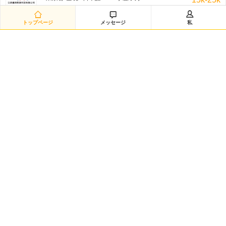
THEMOUNTMAKERS 三日前



トップページ
メッセージ
私
机械技术主任（12888）
恵州-惠城区 / 日本語を優先 / 学歴:大学
10k-12k
非公开招聘/匿名招聘 三日前
韩语翻译（12887）
嘉興-海宁市 / 韓国語 / 学歴:大学
9k-11k
非公开招聘/匿名招聘 三日前
日语担当（12886）
深セン-光明新区 / 日本語 /N2 / 学歴:専門学校・短大
7k-9k
非公开招聘/匿名招聘 三日前
日语翻译（12885）
深セン-南山区 / 日本語 /N1 / 学歴:専門学校・短大
8k-11k
非公开招聘/匿名招聘 三日前
日语采购（兼）总务（12883）