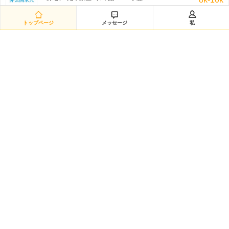
非公开招聘/匿名招聘 三日前



トップページ
メッセージ
私
研发经理◆日企韩企静电卡盘经验（12882）
嘉興-海宁市 / を問わず / 学歴:大学
50k-100k
非公开招聘/匿名招聘 三日前
日语数据分析研究员（12881）
黄浦区-城区 / 日本語 /N2 / 学歴:大学院
20k-35k
非公开招聘/匿名招聘 三日前
Intern-Operations & Clerical/韩语实习
広州-越秀区 / 韓国語 / 学歴:専門学校・短大
3k-5k
FedEx 三日前
韩语市场运营
渝北区-龙溪街道 / 韓国語 / 学歴:大学
5k-7k
HANSOO 三日前
日语技术企划（12879）