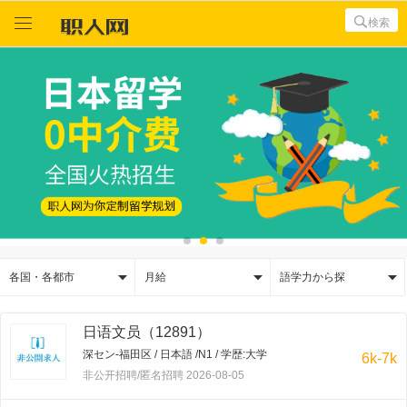



検索



各国・各都市
月給
語学力から探
日语文员（12891）
深セン-福田区 / 日本語 /N1 / 学歴:大学
6k-7k
非公开招聘/匿名招聘 2026-08-05