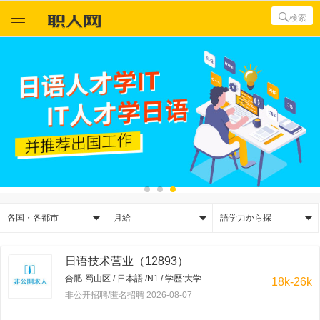



検索



各国・各都市
月給
語学力から探
日语技术营业（12893）
合肥-蜀山区 / 日本語 /N1 / 学歴:大学
18k-26k
非公开招聘/匿名招聘 2026-08-07