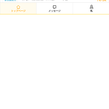
非公开招聘/匿名招聘 三日前



トップページ
メッセージ
私
日语翻译（12885）
深セン-南山区 / 日本語 /N1 / 学歴:専門学校・短大
8k-11k
非公开招聘/匿名招聘 三日前
日语采购（兼）总务（12883）
深セン-龙华新区 / 日本語 /N1 / 学歴:大学
8k-10k
非公开招聘/匿名招聘 三日前
研发经理◆日企韩企静电卡盘经验（12882）
嘉興-海宁市 / を問わず / 学歴:大学
50k-100k
非公开招聘/匿名招聘 三日前
日语数据分析研究员（12881）
黄浦区-城区 / 日本語 /N2 / 学歴:大学院
20k-35k
非公开招聘/匿名招聘 三日前
Intern-Operations & Clerical/韩语实习