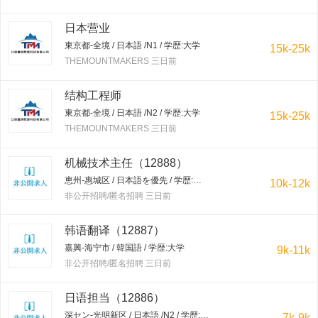
日本营业
東京都-全境 / 日本語 /N1 / 学歴:大学
15k-25k
THEMOUNTMAKERS 三日前
结构工程师
東京都-全境 / 日本語 /N2 / 学歴:大学
15k-25k
THEMOUNTMAKERS 三日前
机械技术主任（12888）
恵州-惠城区 / 日本語を優先 / 学歴:大学
10k-12k
非公开招聘/匿名招聘 三日前
韩语翻译（12887）
嘉興-海宁市 / 韓国語 / 学歴:大学
9k-11k
非公开招聘/匿名招聘 三日前
日语担当（12886）
深セン-光明新区 / 日本語 /N2 / 学歴:専門学校・短大
7k-9k