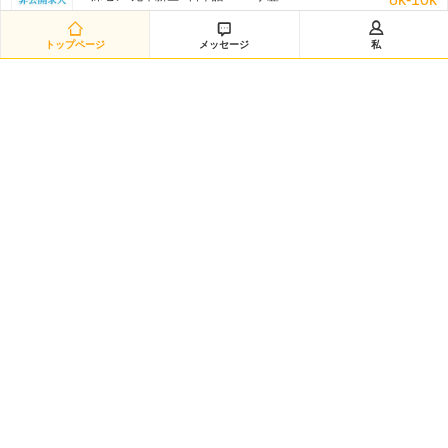
非公开招聘/匿名招聘 三日前



トップページ
メッセージ
私
研发经理◆日企韩企静电卡盘经验（12882）
嘉興-海宁市 / を問わず / 学歴:大学
50k-100k
非公开招聘/匿名招聘 三日前
日语数据分析研究员（12881）
黄浦区-城区 / 日本語 /N2 / 学歴:大学院
20k-35k
非公开招聘/匿名招聘 三日前
Intern-Operations & Clerical/韩语实习
広州-越秀区 / 韓国語 / 学歴:専門学校・短大
3k-5k
FedEx 三日前
韩语市场运营
渝北区-龙溪街道 / 韓国語 / 学歴:大学
5k-7k
HANSOO 三日前
日语技术企划（12879）