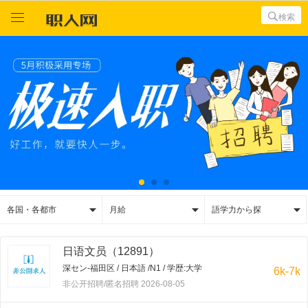



検索



各国・各都市
月給
語学力から探
日语文员（12891）
深セン-福田区 / 日本語 /N1 / 学歴:大学
6k-7k
非公开招聘/匿名招聘 2026-08-05