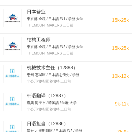
日本营业
東京都-全境 / 日本語 /N1 / 学歴:大学
15k-25k
THEMOUNTMAKERS 三日前
结构工程师
東京都-全境 / 日本語 /N2 / 学歴:大学
15k-25k
THEMOUNTMAKERS 三日前
机械技术主任（12888）
恵州-惠城区 / 日本語を優先 / 学歴:大学
10k-12k
非公开招聘/匿名招聘 三日前
韩语翻译（12887）
嘉興-海宁市 / 韓国語 / 学歴:大学
9k-11k
非公开招聘/匿名招聘 三日前
日语担当（12886）
深セン-光明新区 / 日本語 /N2 / 学歴:専門学校・短大
7k-9k