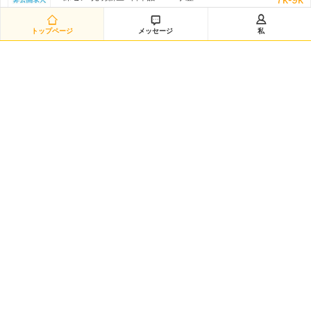
非公开招聘/匿名招聘 三日前



トップページ
メッセージ
私
日语翻译（12885）
深セン-南山区 / 日本語 /N1 / 学歴:専門学校・短大
8k-11k
非公开招聘/匿名招聘 三日前
日语采购（兼）总务（12883）
深セン-龙华新区 / 日本語 /N1 / 学歴:大学
8k-10k
非公开招聘/匿名招聘 三日前
研发经理◆日企韩企静电卡盘经验（12882）
嘉興-海宁市 / を問わず / 学歴:大学
50k-100k
非公开招聘/匿名招聘 三日前
日语数据分析研究员（12881）
黄浦区-城区 / 日本語 /N2 / 学歴:大学院
20k-35k
非公开招聘/匿名招聘 三日前
Intern-Operations & Clerical/韩语实习