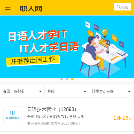



検索



各国・各都市
月給
語学力から探
日语技术营业（12893）
合肥-蜀山区 / 日本語 /N1 / 学歴:大学
18k-26k
非公开招聘/匿名招聘 2026-08-07