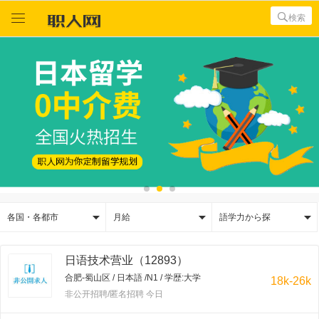



検索



各国・各都市
月給
語学力から探
日语技术营业（12893）
合肥-蜀山区 / 日本語 /N1 / 学歴:大学
18k-26k
非公开招聘/匿名招聘 今日