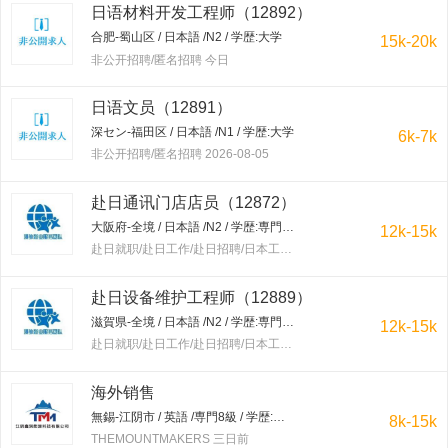
日语材料开发工程师（12892）
合肥-蜀山区 / 日本語 /N2 / 学歴:大学
15k-20k
非公开招聘/匿名招聘 今日
日语文员（12891）
深セン-福田区 / 日本語 /N1 / 学歴:大学
6k-7k
非公开招聘/匿名招聘 2026-08-05
赴日通讯门店店员（12872）
大阪府-全境 / 日本語 /N2 / 学歴:専門学校・短大
12k-15k
赴日就职/赴日工作/赴日招聘/日本工作/赴韩就职/赴韩工作/赴韩招聘/韩国工作/出国工作 三日前
赴日设备维护工程师（12889）
滋賀県-全境 / 日本語 /N2 / 学歴:専門学校・短大
12k-15k
赴日就职/赴日工作/赴日招聘/日本工作/赴韩就职/赴韩工作/赴韩招聘/韩国工作/出国工作 三日前
海外销售
無錫-江阴市 / 英語 /専門8級 / 学歴:大学
8k-15k
THEMOUNTMAKERS 三日前