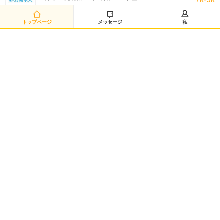
非公开招聘/匿名招聘 三日前



トップページ
メッセージ
私
日语翻译（12885）
深セン-南山区 / 日本語 /N1 / 学歴:専門学校・短大
8k-11k
非公开招聘/匿名招聘 三日前
日语采购（兼）总务（12883）
深セン-龙华新区 / 日本語 /N1 / 学歴:大学
8k-10k
非公开招聘/匿名招聘 三日前
研发经理◆日企韩企静电卡盘经验（12882）
嘉興-海宁市 / を問わず / 学歴:大学
50k-100k
非公开招聘/匿名招聘 三日前
日语数据分析研究员（12881）
黄浦区-城区 / 日本語 /N2 / 学歴:大学院
20k-35k
非公开招聘/匿名招聘 三日前
Intern-Operations & Clerical/韩语实习