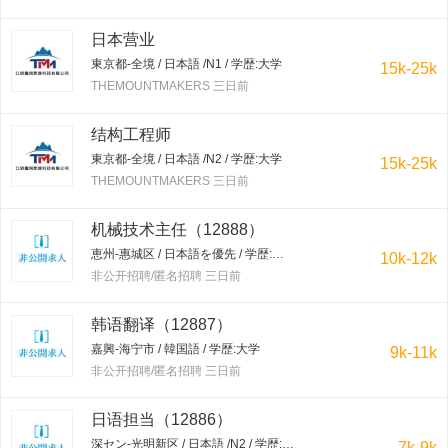
日本营业
東京都-全境 / 日本語 /N1 / 学歴:大学
15k-25k
THEMOUNTMAKERS 三日前
结构工程师
東京都-全境 / 日本語 /N2 / 学歴:大学
15k-25k
THEMOUNTMAKERS 三日前
机械技术主任（12888）
恵州-惠城区 / 日本語を優先 / 学歴:大学
10k-12k
非公开招聘/匿名招聘 三日前
韩语翻译（12887）
嘉興-海宁市 / 韓国語 / 学歴:大学
9k-11k
非公开招聘/匿名招聘 三日前
日语担当（12886）
深セン-光明新区 / 日本語 /N2 / 学歴:専門学校・短大
7k-9k