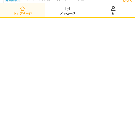
非公开招聘/匿名招聘 三日前



トップページ
メッセージ
私
日语翻译（12885）
深セン-南山区 / 日本語 /N1 / 学歴:専門学校・短大
8k-11k
非公开招聘/匿名招聘 三日前
日语采购（兼）总务（12883）
深セン-龙华新区 / 日本語 /N1 / 学歴:大学
8k-10k
非公开招聘/匿名招聘 三日前
研发经理◆日企韩企静电卡盘经验（12882）
嘉興-海宁市 / を問わず / 学歴:大学
50k-100k
非公开招聘/匿名招聘 三日前
日语数据分析研究员（12881）
黄浦区-城区 / 日本語 /N2 / 学歴:大学院
20k-35k
非公开招聘/匿名招聘 三日前
Intern-Operations & Clerical/韩语实习