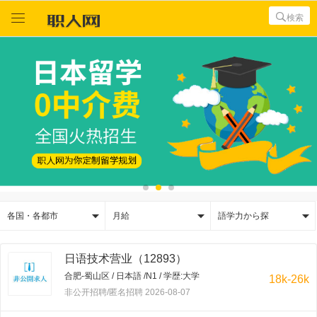



検索



各国・各都市
月給
語学力から探
日语技术营业（12893）
合肥-蜀山区 / 日本語 /N1 / 学歴:大学
18k-26k
非公开招聘/匿名招聘 2026-08-07