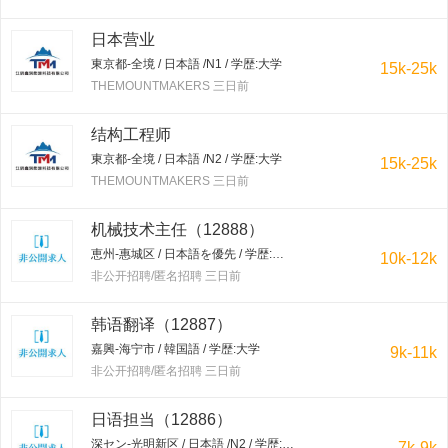
日本营业
東京都-全境 / 日本語 /N1 / 学歴:大学
15k-25k
THEMOUNTMAKERS 三日前
结构工程师
東京都-全境 / 日本語 /N2 / 学歴:大学
15k-25k
THEMOUNTMAKERS 三日前
机械技术主任（12888）
恵州-惠城区 / 日本語を優先 / 学歴:大学
10k-12k
非公开招聘/匿名招聘 三日前
韩语翻译（12887）
嘉興-海宁市 / 韓国語 / 学歴:大学
9k-11k
非公开招聘/匿名招聘 三日前
日语担当（12886）
深セン-光明新区 / 日本語 /N2 / 学歴:専門学校・短大
7k-9k