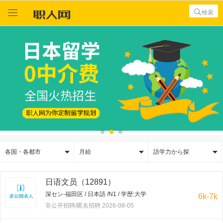



検索



各国・各都市
月給
語学力から探
日语文员（12891）
深セン-福田区 / 日本語 /N1 / 学歴:大学
6k-7k
非公开招聘/匿名招聘 2026-08-05