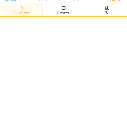
非公开招聘/匿名招聘 三日前



トップページ
メッセージ
私
研发经理◆日企韩企静电卡盘经验（12882）
嘉興-海宁市 / を問わず / 学歴:大学
50k-100k
非公开招聘/匿名招聘 三日前
日语数据分析研究员（12881）
黄浦区-城区 / 日本語 /N2 / 学歴:大学院
20k-35k
非公开招聘/匿名招聘 三日前
Intern-Operations & Clerical/韩语实习
広州-越秀区 / 韓国語 / 学歴:専門学校・短大
3k-5k
FedEx 三日前
韩语市场运营
渝北区-龙溪街道 / 韓国語 / 学歴:大学
5k-7k
HANSOO 三日前
日语技术企划（12879）