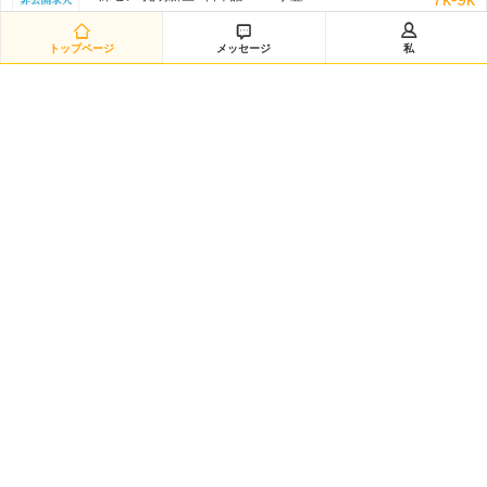
非公开招聘/匿名招聘 三日前



トップページ
メッセージ
私
日语翻译（12885）
深セン-南山区 / 日本語 /N1 / 学歴:専門学校・短大
8k-11k
非公开招聘/匿名招聘 三日前
日语采购（兼）总务（12883）
深セン-龙华新区 / 日本語 /N1 / 学歴:大学
8k-10k
非公开招聘/匿名招聘 三日前
研发经理◆日企韩企静电卡盘经验（12882）
嘉興-海宁市 / を問わず / 学歴:大学
50k-100k
非公开招聘/匿名招聘 三日前
日语数据分析研究员（12881）
黄浦区-城区 / 日本語 /N2 / 学歴:大学院
20k-35k
非公开招聘/匿名招聘 三日前
Intern-Operations & Clerical/韩语实习