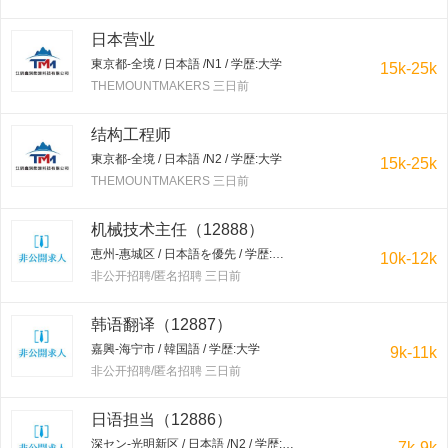
日本营业
東京都-全境 / 日本語 /N1 / 学歴:大学
15k-25k
THEMOUNTMAKERS 三日前
结构工程师
東京都-全境 / 日本語 /N2 / 学歴:大学
15k-25k
THEMOUNTMAKERS 三日前
机械技术主任（12888）
恵州-惠城区 / 日本語を優先 / 学歴:大学
10k-12k
非公开招聘/匿名招聘 三日前
韩语翻译（12887）
嘉興-海宁市 / 韓国語 / 学歴:大学
9k-11k
非公开招聘/匿名招聘 三日前
日语担当（12886）
深セン-光明新区 / 日本語 /N2 / 学歴:専門学校・短大
7k-9k