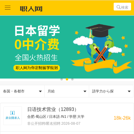



検索



各国・各都市
月給
語学力から探
日语技术营业（12893）
合肥-蜀山区 / 日本語 /N1 / 学歴:大学
18k-26k
非公开招聘/匿名招聘 2026-08-07