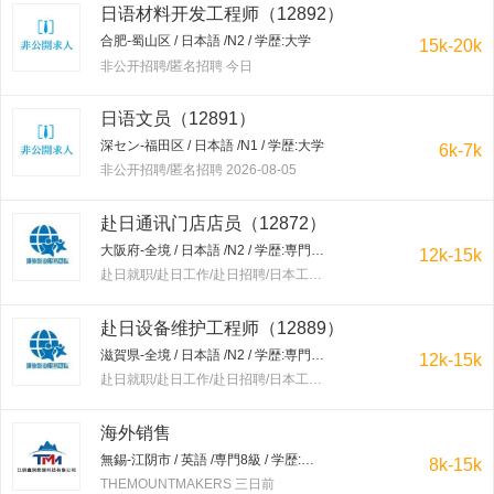
日语材料开发工程师（12892）
合肥-蜀山区 / 日本語 /N2 / 学歴:大学
15k-20k
非公开招聘/匿名招聘 今日
日语文员（12891）
深セン-福田区 / 日本語 /N1 / 学歴:大学
6k-7k
非公开招聘/匿名招聘 2026-08-05
赴日通讯门店店员（12872）
大阪府-全境 / 日本語 /N2 / 学歴:専門学校・短大
12k-15k
赴日就职/赴日工作/赴日招聘/日本工作/赴韩就职/赴韩工作/赴韩招聘/韩国工作/出国工作 三日前
赴日设备维护工程师（12889）
滋賀県-全境 / 日本語 /N2 / 学歴:専門学校・短大
12k-15k
赴日就职/赴日工作/赴日招聘/日本工作/赴韩就职/赴韩工作/赴韩招聘/韩国工作/出国工作 三日前
海外销售
無錫-江阴市 / 英語 /専門8級 / 学歴:大学
8k-15k
THEMOUNTMAKERS 三日前