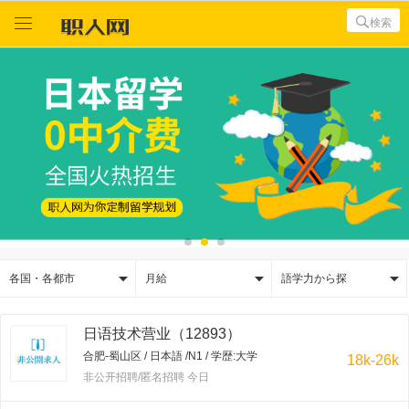



検索



各国・各都市
月給
語学力から探
日语技术营业（12893）
合肥-蜀山区 / 日本語 /N1 / 学歴:大学
18k-26k
非公开招聘/匿名招聘 今日