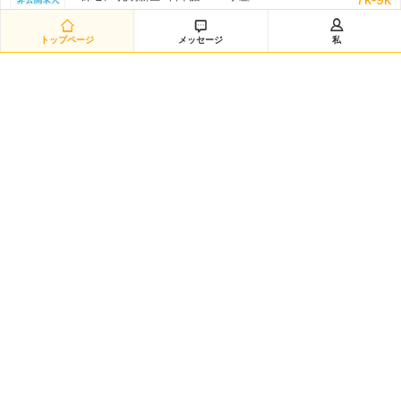
非公开招聘/匿名招聘 三日前



トップページ
メッセージ
私
日语翻译（12885）
深セン-南山区 / 日本語 /N1 / 学歴:専門学校・短大
8k-11k
非公开招聘/匿名招聘 三日前
日语采购（兼）总务（12883）
深セン-龙华新区 / 日本語 /N1 / 学歴:大学
8k-10k
非公开招聘/匿名招聘 三日前
研发经理◆日企韩企静电卡盘经验（12882）
嘉興-海宁市 / を問わず / 学歴:大学
50k-100k
非公开招聘/匿名招聘 三日前
日语数据分析研究员（12881）
黄浦区-城区 / 日本語 /N2 / 学歴:大学院
20k-35k
非公开招聘/匿名招聘 三日前
Intern-Operations & Clerical/韩语实习