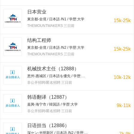
日本营业
東京都-全境 / 日本語 /N1 / 学歴:大学
15k-25k
THEMOUNTMAKERS 三日前
结构工程师
東京都-全境 / 日本語 /N2 / 学歴:大学
15k-25k
THEMOUNTMAKERS 三日前
机械技术主任（12888）
恵州-惠城区 / 日本語を優先 / 学歴:大学
10k-12k
非公开招聘/匿名招聘 三日前
韩语翻译（12887）
嘉興-海宁市 / 韓国語 / 学歴:大学
9k-11k
非公开招聘/匿名招聘 三日前
日语担当（12886）
深セン-光明新区 / 日本語 /N2 / 学歴:専門学校・短大
7k-9k