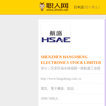
日本語
[切り替え]
SHENZHEN HANGSHENG
ELECTRONICS STOCK LIMITED
深セン宝安区福永镇福园一路航盛工业园
http://www.hangsheng.com.cn
電気、電子機器、部品
2000-5000人