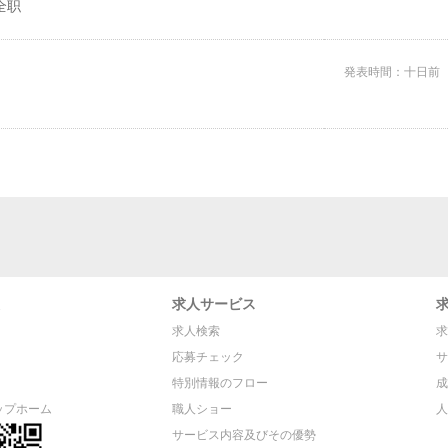
 全职
発表時間：十日前
求人サービス
求人検索
求
応募チェック
サ
特別情報のフロー
成
ップホーム
職人ショー
人
サービス内容及びその優勢